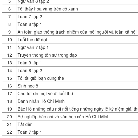
5
Ngữ văn 6 tập 2
6
Tôi thấy hoa vàng trên cỏ xanh
7
Toán 7 tập 2
8
Toán 8 tập 1
9
An toàn giao thông trách nhiệm của mỗi người và toàn xã hội
10
Tuổi thơ dữ dội
11
Ngữ văn 7 tập 1
12
Truyền thống tôn sư trọng đạo
13
Toán 9 tập 1
14
Toán 8 tập 2
15
Tôi tài giỏi bạn cũng thế
16
Sinh học 8
17
Cho tôi xin một vé đi tuổi thơ
18
Danh nhân Hồ Chí Minh
19
Bác Hồ những câu nói nổi tiếng những ngày lễ kỷ niệm giải t
20
Sự nghiệp báo chí và văn học của Hồ Chí Minh
21
Tắt đèn
22
Toán 7 tập 1