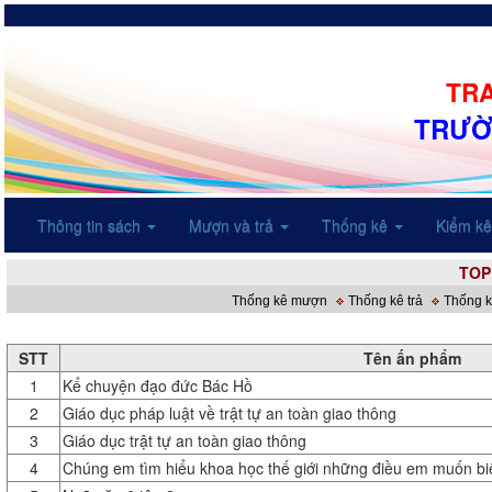
TRA
TRƯỜ
Thông tin sách
Mượn và trả
Thống kê
Kiểm k
TOP
Thống kê mượn
Thống kê trả
Thống k
STT
Tên ấn phẩm
1
Kể chuyện đạo đức Bác Hồ
2
Giáo dục pháp luật về trật tự an toàn giao thông
3
Giáo dục trật tự an toàn giao thông
4
Chúng em tìm hiểu khoa học thế giới những điều em muốn bi