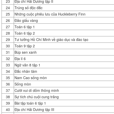
23
Địa chí Hải Dương tập II
24
Trúng số độc đắc
25
Những cuộc phiêu lưu của Huckleberry Finn
26
Đảo giấu vàng
27
Toán 6 tập 1
28
Toán 6 tập 2
29
Tư tưởng Hồ Chí Minh về giáo dục và đào tạo
30
Toán 9 tập 2
31
Búp sen xanh
32
Địa lí 6
33
Ngữ văn 8 tập 1
34
Đắc nhân tâm
35
Nam Cao sống mòn
36
Sống mòn
37
Cười vui dí dỏm thông minh
38
Sự tích chú cuội cung trăng
39
Bài tập toán 6 tập 1
40
Địa chí Hải Dương tập III