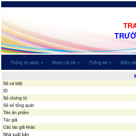
TRA
TRƯỜ
Thông tin sách
Mượn và trả
Thống kê
Kiểm k
Số cá biệt
ID
Số chứng từ
Số sổ tổng quát
Tên ấn phẩm
Tác giả
Các tác giả khác
Nhà xuất bản