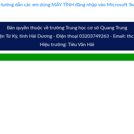
Hướng dẫn các em dùng MÁY TÍNH đăng nhập vào Microsoft Tea
Bản quyền thuộc về trường Trung học cơ sở Quang Trung
yện Tứ Kỳ, tỉnh Hải Dương - Điện thoại 03203749263 - Email: t
Hiệu trưởng: Tiêu Văn Hải