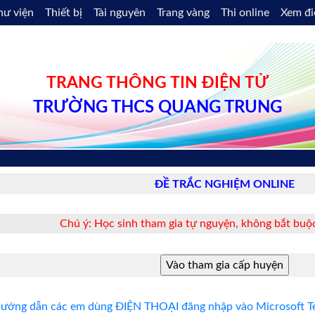
hư viện
Thiết bị
Tài nguyên
Trang vàng
Thi online
Xem đ
TRANG THÔNG TIN ĐIỆN TỬ
TRƯỜNG THCS QUANG TRUNG
ĐỀ TRẮC NGHIỆM ONLINE
Chú ý: Học sinh tham gia tự nguyện, không bắt buộc
ướng dẫn các em dùng ĐIỆN THOẠI đăng nhập vào Microsoft Te