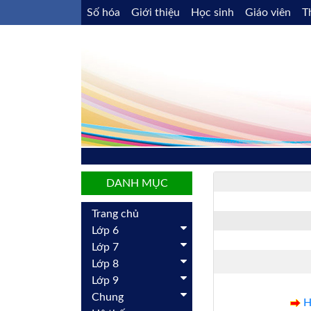
Số hóa
Giới thiệu
Học sinh
Giáo viên
T
DANH MỤC
Trang chủ
Lớp 6
Lớp 7
Lớp 8
Lớp 9
Chung
H