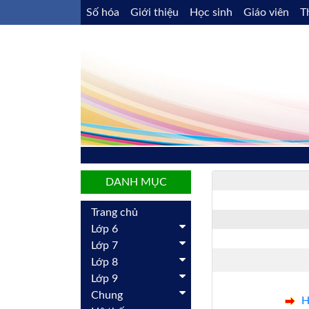
Số hóa
Giới thiệu
Học sinh
Giáo viên
T
DANH MỤC
Trang chủ
Lớp 6
Lớp 7
Lớp 8
Lớp 9
Chung
H