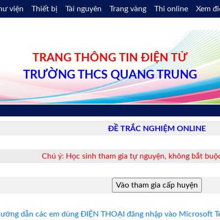
hư viện
Thiết bị
Tài nguyên
Trang vàng
Thi online
Xem đ
TRANG THÔNG TIN ĐIỆN TỬ
TRƯỜNG THCS QUANG TRUNG
ĐỀ TRẮC NGHIỆM ONLINE
Chú ý: Học sinh tham gia tự nguyện, không bắt buộc
ướng dẫn các em dùng ĐIỆN THOẠI đăng nhập vào Microsoft Te