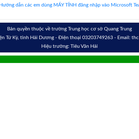
Hướng dẫn các em dùng MÁY TÍNH đăng nhập vào Microsoft Tea
Bản quyền thuộc về trường Trung học cơ sở Quang Trung
yện Tứ Kỳ, tỉnh Hải Dương - Điện thoại 03203749263 - Email: t
Hiệu trưởng: Tiêu Văn Hải