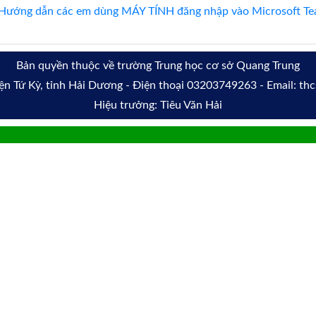
Hướng dẫn các em dùng MÁY TÍNH đăng nhập vào Microsoft Tea
Bản quyền thuộc về trường Trung học cơ sở Quang Trung
yện Tứ Kỳ, tỉnh Hải Dương - Điện thoại 03203749263 - Email: t
Hiệu trưởng: Tiêu Văn Hải