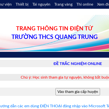
hư viện
Thiết bị
Tài nguyên
Trang vàng
Thi online
Xem đ
TRANG THÔNG TIN ĐIỆN TỬ
TRƯỜNG THCS QUANG TRUNG
ĐỀ TRẮC NGHIỆM ONLINE
Chú ý: Học sinh tham gia tự nguyện, không bắt buộc
ướng dẫn các em dùng ĐIỆN THOẠI đăng nhập vào Microsoft Te