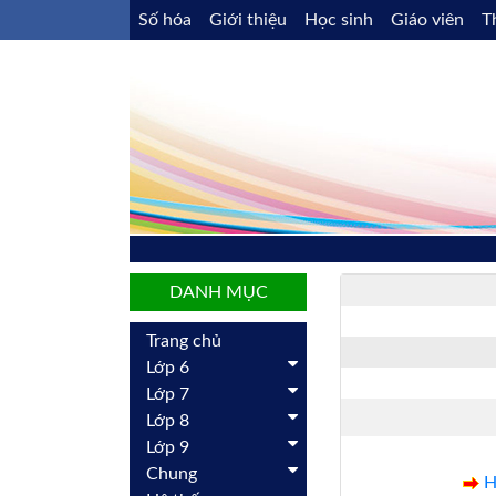
Số hóa
Giới thiệu
Học sinh
Giáo viên
T
DANH MỤC
Trang chủ
Lớp 6
Lớp 7
Lớp 8
Lớp 9
Chung
H