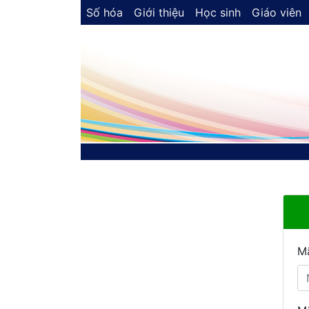
Số hóa
Giới thiệu
Học sinh
Giáo viên
M