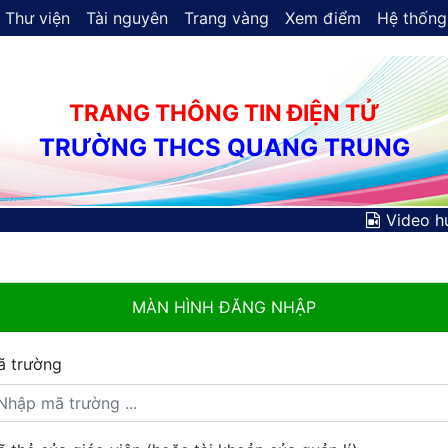
Thư viện
Tài nguyên
Trang vàng
Xem điểm
Hệ thống
TRANG THÔNG TIN ĐIỆN TỬ
TRƯỜNG THCS QUANG TRUNG
Video h
MÀN HÌNH ĐĂNG NHẬP
ã trường